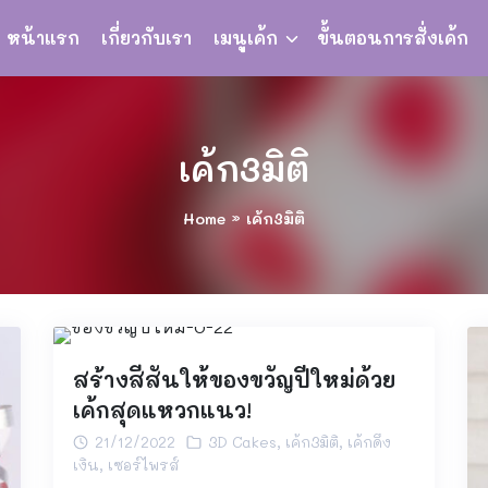
หน้าแรก
เกี่ยวกับเรา
เมนูเค้ก
ขั้นตอนการสั่งเค้ก
เค้ก3มิติ
Home
»
เค้ก3มิติ
สร้างสีสันให้ของขวัญปีใหม่ด้วย
เค้กสุดแหวกแนว!
21/12/2022
3D Cakes
,
เค้ก3มิติ
,
เค้กดึง
เงิน
,
เซอร์ไพรส์