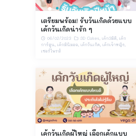
เตรียมพร้อม! รับวันเกิดด้วยแบบ
เค้กวันเกิดน่ารัก ๆ
06/02/2023
3D Cakes
,
เค้ก3มิติ
,
เค้ก
การ์ตูน
,
เค้กมินิมอล
,
เค้กวันเกิด
,
เค้กเจ้าหญิง
,
เซอร์ไพรส์
เค้กวันเกิดผู้ใหญ่ เลือกเค้กแบบ