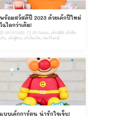
พร้อมสวัสดีปี 2023 ด้วยเค้กปีใหม่
ไฉไลกว่าเดิม!
02/12/2022
3D Cakes
,
เค้ก3มิติ
,
เค้กดึง
เงิน
,
เค้กผู้ชาย
,
เค้กวันเกิด
,
เซอร์ไพรส์
แบบเค้กการ์ตูน น่ารักใจเจ็บ!