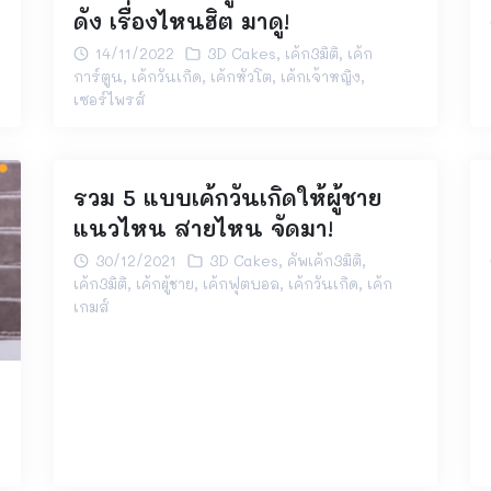
ดัง เรื่องไหนฮิต มาดู!
14/11/2022
3D Cakes
,
เค้ก3มิติ
,
เค้ก
การ์ตูน
,
เค้กวันเกิด
,
เค้กหัวโต
,
เค้กเจ้าหญิง
,
เซอร์ไพรส์
รวม 5 แบบเค้กวันเกิดให้ผู้ชาย
แนวไหน สายไหน จัดมา!
30/12/2021
3D Cakes
,
คัพเค้ก3มิติ
,
เค้ก3มิติ
,
เค้กผู้ชาย
,
เค้กฟุตบอล
,
เค้กวันเกิด
,
เค้ก
เกมส์