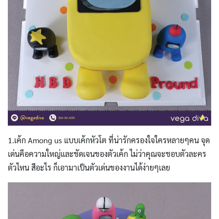
1.เค้ก
Among us
แบบ
เค้กหัวโต ที่น่ารักครองใจใครหลายๆคน
จุด
เด่นคือความใหญ่และชัดเจนของตัวเค้ก ไม่ว่าคุณจะชอบตัวละคร
ตัวไหน
สีอะไร
ก็เอามาเป็นตัวเด่นของงานได้ง่ายๆเลย