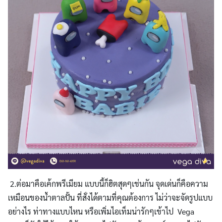
2.
ต่อมาคือเค้กพรีเมียม แบบนี้ก็ฮิตสุดๆเช่นกัน จุดเด่นก็คือความ
เหมือนของน้ำตาลปั้น ที่สั่งได้ตา
มที่คุณต้องการ
ไม่ว่าจะจัดรูปแบบ
อย่างไร ท่าทางแบบไหน หรือเพิ่มไอเท็มน่ารักๆเข้าไป
Vega