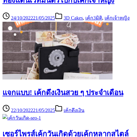
ท่องแดนเวทมนตร์ไปกับเค้กเจ้าหญิง
24/10/2022
21/05/2025
3D Cakes
,
เค้ก3มิติ
,
เค้กเจ้าหญิง
แจกแบบ! เค้กดึงเงินสวย ๆ ประจำเดือน
22/10/2022
21/05/2025
เค้กดึงเงิน
เซอร์ไพรส์เค้กวันเกิดด้วยเค้กหลากสไตล์