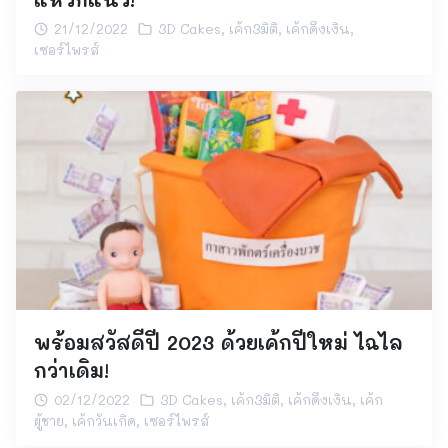
21/12/2022
3D Cakes
,
เค้ก3มิติ
,
เค้กดึงเงิน
,
เซอร์ไพรส์
พร้อมสวัสดีปี 2023 ด้วยเค้กปีใหม่ ไฉไล
กว่าเดิม!
02/12/2022
3D Cakes
,
เค้ก3มิติ
,
เค้กดึงเงิน
,
เค้ก
ผู้ชาย
,
เค้กวันเกิด
,
เซอร์ไพรส์