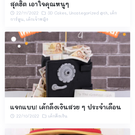
สุดฮิต เอาใจคุณหนูๆ
22/11/2022
3D Cakes
,
Uncategorized @th
,
เค้ก
การ์ตูน
,
เค้กเจ้าหญิง
แจกแบบ! เค้กดึงเงินสวย ๆ ประจำเดือน
22/10/2022
เค้กดึงเงิน