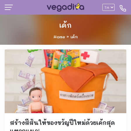
เค้ก
Home
»
เค้ก
สร้างสีสันให้ของขวัญปีใหม่ด้วยเค้กสุด
แหวกแนว!