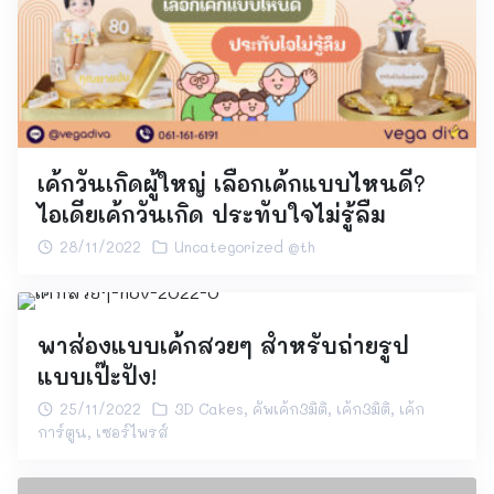
เค้กวันเกิดผู้ใหญ่ เลือกเค้กแบบไหนดี?
ไอเดียเค้กวันเกิด ประทับใจไม่รู้ลืม
28/11/2022
Uncategorized @th
พาส่องแบบเค้กสวยๆ สำหรับถ่ายรูป
แบบเป๊ะปัง!
25/11/2022
3D Cakes
,
คัพเค้ก3มิติ
,
เค้ก3มิติ
,
เค้ก
การ์ตูน
,
เซอร์ไพรส์