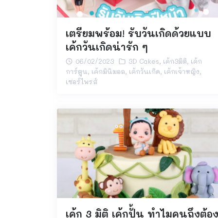
เตรียมพร้อม! รับวันเกิดด้วยแบบ
เค้กวันเกิดน่ารัก ๆ
06/02/2023
3D Cakes
,
เค้ก3มิติ
,
เค้ก
การ์ตูน
,
เค้กมินิมอล
,
เค้กวันเกิด
,
เค้กเจ้าหญิง
,
เซอร์ไพรส์
เค้ก 3 มิติ เค้กปั้น ทำไมคนถึงต้อ