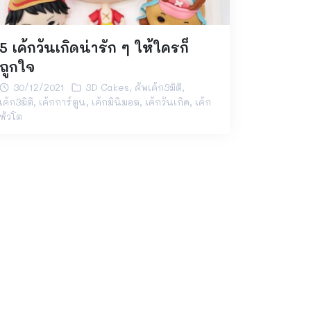
5 เค้กวันเกิดน่ารัก ๆ ให้ใครก็
ถูกใจ
30/12/2021
3D Cakes
,
คัพเค้ก3มิติ
,
เค้ก3มิติ
,
เค้กการ์ตูน
,
เค้กมินิมอล
,
เค้กวันเกิด
,
เค้ก
หัวโต