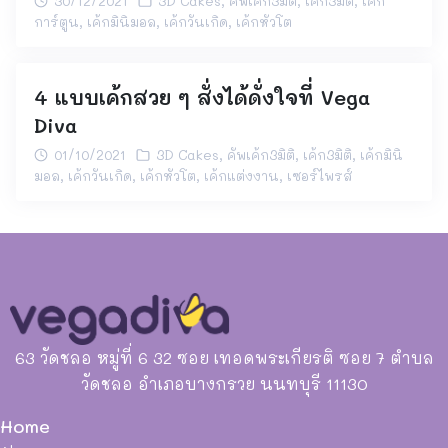
30/12/2021
3D Cakes
,
คัพเค้ก3มิติ
,
เค้ก3มิติ
,
เค้ก
การ์ตูน
,
เค้กมินิมอล
,
เค้กวันเกิด
,
เค้กหัวโต
4 แบบเค้กสวย ๆ สั่งได้ดั่งใจที่ Vega
Diva
01/10/2021
3D Cakes
,
คัพเค้ก3มิติ
,
เค้ก3มิติ
,
เค้กมินิ
มอล
,
เค้กวันเกิด
,
เค้กหัวโต
,
เค้กแต่งงาน
,
เซอร์ไพรส์
63 วัดชลอ หมู่ที่ 6 32 ซอย เทอดพระเกียรติ ซอย 7 ตำบล
วัดชลอ อำเภอบางกรวย นนทบุรี 11130
Home