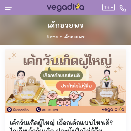
เค้กอวยพร
Home
»
เค้กอวยพร
เค้กวันเกิดผู้ใหญ่ เลือกเค้กแบบไหนดี?
ไอเดียเค้กวันเกิด ประทับใจไม่รู้ลืม