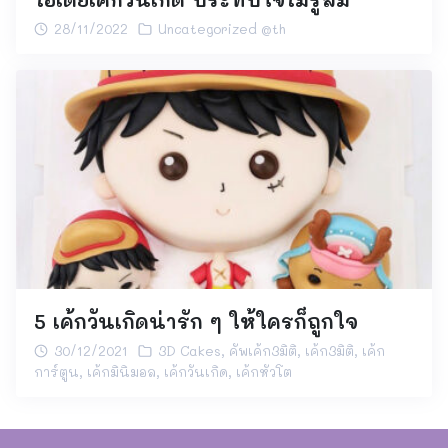
28/11/2022
Uncategorized @th
5 เค้กวันเกิดน่ารัก ๆ ให้ใครก็ถูกใจ
30/12/2021
3D Cakes
,
คัพเค้ก3มิติ
,
เค้ก3มิติ
,
เค้ก
การ์ตูน
,
เค้กมินิมอล
,
เค้กวันเกิด
,
เค้กหัวโต