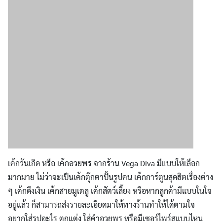
เค้กวันเกิด หรือ เค้กอวยพร จากร้าน Vega Diva มีแบบให้เลือก
มากมาย ไม่ว่าจะเป็นเค้กตุ๊กตาปั้นรูปคน เค้กการ์ตูนสุดฮิตเรื่องต่าง
ๆ เค้กดึงเงิน เค้กสายมูเตลู เค้กสัตว์เลี้ยง หรือหากลูกค้ามีแบบในใจ
อยู่แล้ว ก็สามารถส่งรายละเอียดมาให้ทางร้านทำให้ได้ตามใจ
อยากใส่รูปอะไร ตกแต่ง ใส่คำอวยพร หรือมีเซอร์ไพร์สแบบไหน