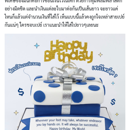
พิเศษของมันก็คือการซ่อนเงินไว้ในเค้ก ด้วยการหุ้มฟิล์มพลาสติก
อย่างมิดชิด และนำเงินแต่ละใบมาต่อกันเป็นเส้นยาว จะยาวแค่
ไหนก็แล้วแต่จำนวนเงินที่ใส่ไว้
เห็นแบบนี้แล้วคงถูกใจเหล่าสาย
เปย์
กัน
แน่ๆ
ใครชอบ
เปย์
เราแนะนำให้ใส่ไปยาวๆเลยนะ