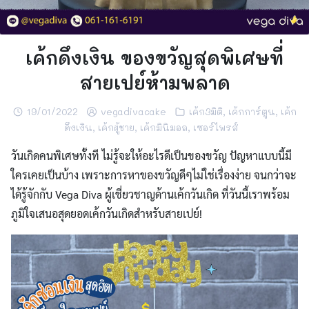
เค้กดึงเงิน ของขวัญสุดพิเศษที่
สายเปย์ห้ามพลาด
19/01/2022
vegadivacake
เค้ก3มิติ
,
เค้กการ์ตูน
,
เค้ก
ดึงเงิน
,
เค้กผู้ชาย
,
เค้กมินิมอล
,
เซอร์ไพรส์
วันเกิดคนพิเศษทั้งที ไม่รู้จะให้อะไรดีเป็นของขวัญ ปัญหาแบบนี้มี
ใครเคยเป็นบ้าง เพราะการหาของขวัญดีๆไม่ใช่เรื่องง่าย จนกว่าจะ
ได้รู้จักกับ
Vega Diva
ผู้เชี่ยวชาญด้าน
เค้กวันเกิด
ที่วันนี้เราพร้อม
ภูมิใจเสนอสุดยอดเค้กวันเกิดสำหรับสาย
เปย์
!