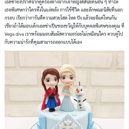
เอลซ่ายังปราศจากคู่ครองต่างจากเจ้าหญิงดิสนีย์คนอื่น ๆ ทำให้
เธอพิเศษกว่าใครทั้งในแง่พลัง การใช้ชีวิต และลักษณะนิสัยที่นอก
กรอบ เรียกว่าการันตีความสวยโสด โหด ปัง แล้วจะดีแค่ไหนกัน
เชียวถ้าได้มอบเค้กเอลซ่าเป็นของขวัญให้กับบุคคลพิเศษของคุณ ที่
Vega diva เราพร้อมมอบสัมผัสความอร่อยไม่เหมือนใคร ควบคู่ไป
กับความน่ารักที่คุณสามารถออกแบบได้เอง