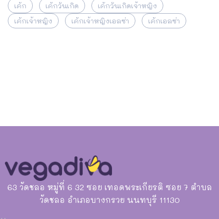
เค้ก
เค้กวันเกิด
เค้กวันเกิดเจ้าหญิง
เค้กเจ้าหญิง
เค้กเจ้าหญิงเอลซ่า
เค้กเอลซ่า
63 วัดชลอ หมู่ที่ 6 32 ซอย เทอดพระเกียรติ ซอย 7 ตำบล
วัดชลอ อำเภอบางกรวย นนทบุรี 11130