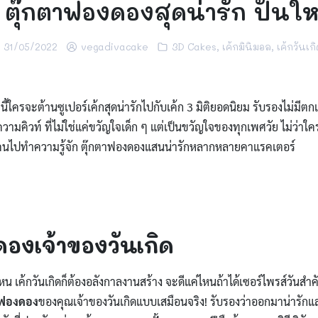
ิ ตุ๊กตาฟองดองสุดน่ารัก ปั้นให
31/05/2022
vegadivacake
3D Cakes
,
เค้กมินิมอล
,
เค้กวันเกิ
ี้ใครจะต้านซูเปอร์เค้กสุดน่ารักไปกับเค้ก 3 มิติยอดนิยม รับรองไม่มีตก
ความคิวท์ ที่ไม่ใช่แค่ขวัญใจเด็ก ๆ แต่เป็นขวัญใจของทุกเพศวัย ไม่ว่า
ุกคนไปทำความรู้จัก ตุ๊กตาฟองดองแสนน่ารักหลากหลายคาแรคเตอร์
ดองเจ้าของวันเกิด
นึ่งหน เค้กวันเกิดก็ต้องอลังกาลงานสร้าง จะดีแค่ไหนถ้าได้เซอร์ไพรส์วันสำค
ฟองดอง
ของคุณเจ้าของวันเกิดแบบเสมือนจริง! รับรองว่าออกมาน่ารักแ