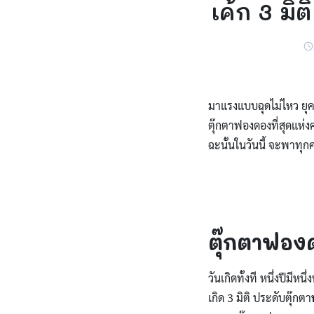
เค้ก 3 มิต
มาแรงแบบฉุดไม่ไหว ยุคน
ตุ๊กตาฟองดองที่สุดแห่ง
ฉะนั้นในวันนี้ จะพาท
ตุ๊กตาฟอง
วันเกิดทั้งที หนึ่งปีมีห
เกิด 3 มิติ ประดับตุ๊กตา