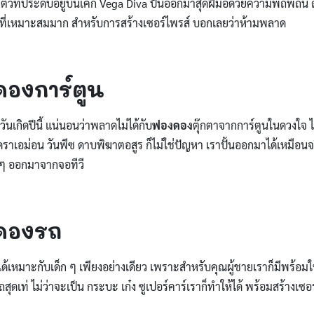
ัวที่ประดับอยู่บนเค้ก Vega Diva ปั้นออกมาสุดฝีมือด้วยความพิถีพิ
ค้กที่เหมาะสมมาก สำหรับการสร้างเซอร์ไพรส์ บอกเลยว่าห้ามพลาด
ดองการ์ตูน
ันเกิดปีนี้ แน่นอนว่าพลาดไม่ได้กับ
ฟองดอง
ตุ๊กตาจากการ์ตูนในดวงใจ ไ
ดราเอม่อน วันพีซ ดาบพิฆาตอสูร ก็ไม่ใช่ปัญหา เราปั้นออกมาได้เหมือนจ
 ๆ ออกมาจากจอทีวี
งดองรถ
่ได้เหมาะกับเด็ก ๆ เพียงอย่างเดียว เพราะสำหรับคุณผู้ชายเราก็มีพร้อมให้
ถสุดเท่ ไม่ว่าจะเป็น กระบะ เก๋ง ซูเปอร์คาร์เราก็ทำให้ได้ พร้อมสร้างเซอร