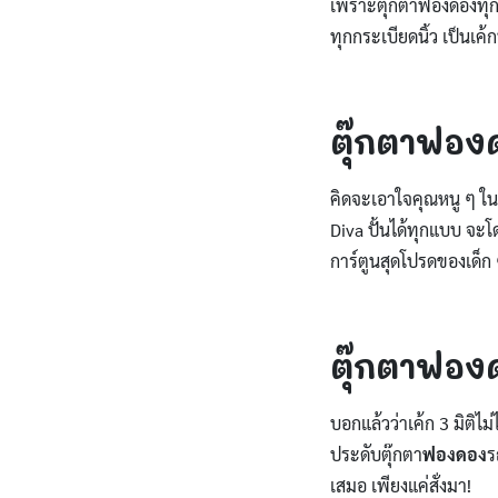
เพราะตุ๊กตาฟองดองทุกต
ทุกกระเบียดนิ้ว เป็นเ
ตุ๊กตาฟอง
คิดจะเอาใจคุณหนู ๆ ในว
Diva ปั้นได้ทุกแบบ จะโ
การ์ตูนสุดโปรดของเด็ก
ตุ๊กตาฟอ
บอกแล้วว่าเค้ก 3 มิติไม
ประดับตุ๊กตา
ฟองดอง
ร
เสมอ เพียงแค่สั่งมา!