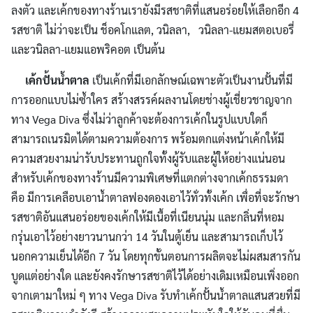
ลงตัว และเค้กของทางร้านเรายังมีรสชาติที่แสนอร่อยให้เลือกอีก 4
รสชาติ ไม่ว่าจะเป็น ช็อคโกแลต, วนิลลา, วนิลลา-แยมสตอเบอรี่
และวนิลลา-แยมแอพริคอต เป็นต้น
เค้กปั้นน้ำตาล
เป็นเค้กที่มีเอกลักษณ์เฉพาะตัวเป็นงานปั้นที่มี
การออกแบบไม่ซ้ำใคร สร้างสรรค์ผลงานโดยช่างผู้เชี่ยวชาญจาก
ทาง Vega Diva ซึ่งไม่ว่าลูกค้าจะต้องการเค้กในรูปแบบใดก็
สามารถเนรมิตได้ตามความต้องการ พร้อมตกแต่งหน้าเค้กให้มี
ความสวยงามน่ารับประทานถูกใจทั้งผู้รับและผู้ให้อย่างแน่นอน
สำหรับเค้กของทางร้านมีความพิเศษที่แตกต่างจากเค้กธรรมดา
คือ มีการเคลือบเอาน้ำตาลฟองดองเอาไว้ทั่วทั้งเค้ก เพื่อที่จะรักษา
รสชาติอันแสนอร่อยของเค้กให้มีเนื้อที่เนียนนุ่ม และกลิ่นที่หอม
กรุ่นเอาไว้อย่างยาวนานกว่า 14 วันในตู้เย็น และสามารถเก็บไว้
นอกความเย็นได้อีก 7 วัน โดยทุกขั้นตอนการผลิตจะไม่ผสมสารกัน
บูดแต่อย่างใด และยังคงรักษารสชาติไว้ได้อย่างเดิมเหมือนเพิ่งออก
จากเตามาใหม่ ๆ ทาง Vega Diva รับทำเค้กปั้นน้ำตาลแสนสวยที่มี