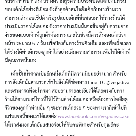
รสชาติหวานกำลังดี สร้างความสุขความประทับใจให้กับคนที่ชื่น
ชอบเค้กได้อย่างดีเยี่ยม ซึ่งถ้าลูกค้าสนใจสั่งเค้กกับทางร้านเรา
สามารถส่งคอนเซ็ปต์ หรือรูปแบบเค้กที่ชื่นชอบมาให้ทางร้านได้
ประเมินราคาได้เลยค่ะ ซึ่งราคาประเมินนั้นจะขึ้นอยู่กับความยาก
ง่ายของแบบเค้กที่ลูกค้าต้องการ และในช่วงนี้ควรสั่งจองเค้กล่วง
หน้าประมาณ 5-7 วัน เพื่อป้องกันทางร้านคิวเต็ม และเพื่อเผื่อเวลา
ให้ช่างได้ทำเค้กของลูกค้าได้อย่างเต็มความสามารถเพื่อให้ได้เค้กที่
มีคุณภาพนั่นเอง
เค้กปั้นน้ำตาล
เป็นอีกหนึ่งเค้กที่มีความนิยมอย่างมาก สำหรับ
การสั่งเค้กนั้นสามารถเข้าไปสั่งได้ที่ช่องทาง Line ID : @vegadiva
และสามารถที่จะโทรมา สอบถามรายละเอียดได้โดยตรงกับทาง
ร้านได้ตามเบอร์โทรที่ให้ไว้ด้านล่างได้เลยค่ะ หรือต้องการไอเดียดู
รีวิวของลูกค้าท่านอื่น ๆ ชมภาพเค้กสวย ๆ ของทางเราก็เข้าไปที่
แฟนเพจนี้ของเราได้เลยค่ะ
www.facebook.com/vegadivacake
ให้เราส่งมอกเค้กอันแสนอร่อยให้กับคนพิเศษสำหรับคุณสิคะ