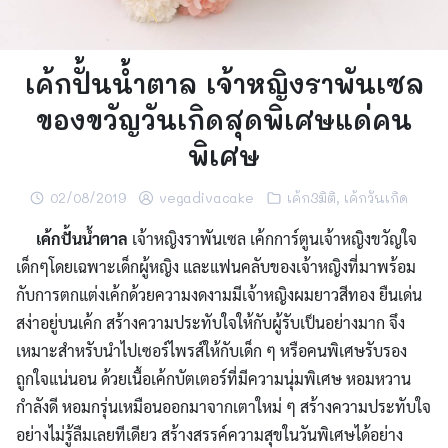
เค้กปั้นน้ำตาล เจ้าหญิงราพันเซล
ของขวัญวันเกิดสุดพิเศษแด่คน
พิเศษ
02/08/2019
vegadivacake
เค้ก3มิติ
,
เค้กวันเกิด
เค้กปั้นน้ำตาล
เจ้าหญิงราพันเซล เค้กการ์ตูนเจ้าหญิงขวัญใจ
เด็กๆโดยเฉพาะเด็กผู้หญิง และแฟนคลับของเจ้าหญิงที่มาพร้อม
กับการตกแต่งเค้กด้วยความงดงามมีเจ้าหญิงผมยาวสีทอง ยืนเด่น
สง่าอยู่บนเค้ก สร้างความประทับใจให้กับผู้รับเป็นอย่างมาก จึง
เหมาะสำหรับนำไปเซอร์ไพรส์ให้กับเด็ก ๆ หรือคนพิเศษรับรอง
ถูกใจแน่นอน ด้วยเนื้อเค้กบัตเตอร์ที่มีความนุ่มพิเศษ หอมหวาน
กำลังดี หอมกรุ่นเหมือนออกมาจากเตาใหม่ ๆ สร้างความประทับใจ
อย่างไม่รู้ลืมเลยทีเดียว สร้างสรรค์ความสุขในวันพิเศษได้อย่าง