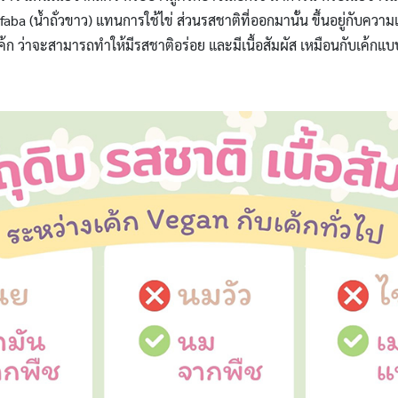
aba (น้ำถั่วขาว) แทนการใช้ไข่ ส่วนรสชาติที่ออกมานั้น ขึ้นอยู่กับควา
้ก ว่าจะสามารถทำให้มีรสชาติอร่อย และมีเนื้อสัมผัส เหมือนกับเค้กแ