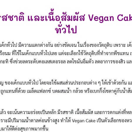
 รสชาติ และเนื้อสัมผัส Vegan Cak
ทั่วไป
บเค้กทั่วไป มีความแตกต่างกัน อย่างชัดเจน ในเรื่องของวัตถุดิบ เพราะ เ
หรือนม ที่ใช้ในเค้กแบบทั่วไปเลย แต่จะเลือกใช้วัตถุดิบที่ทำจากพืชแทน เ
อกะทิ ซึ่งช่วยลดระดับคอเลสเตอรอล ลดไขมันอิ่มตัว ลดอาการของสิว แ
 ของเค้กแบบทั่วไป โดยจะใช้ผสมส่วนประกอบต่าง ๆ ให้เข้าด้วยกัน และเพ
ถูกแทนที่ด้วย เมล็ดแฟลกซ์ บดผสมน้ำ กล้วย หรือเบกกิ้งโซดาคู่กับน้ำส้ม
แล้ว จะเน้นความอร่อยเป็นหลัก มีรสชาติ เนื้อสัมผัส และการตกแต่งที
พราะมีปริมาณน้ำตาลค่อนข้างสูง ทำให้ Vegan Cake เป็นตัวเลือกของห
ับมาให้ดีต่อสุขภาพมากขึ้น