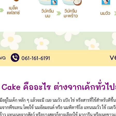
Cake คืออะไร ต่างจากเค้กทั่วไป
ีอยู่ในเค้ก หลัก ๆ แล้วจะมี เนย นมวัว แป้ง ไข่ หรือสารที่ใช้สำหรับตีขึ้
มจากพืชแทน โดยใช้ นมอัลมอนด์ หรือ นมพิตาชิโอ แทนนมวัว ใช้ เนยวี
้าว แทนเนยจากสัตว์ หรือบางสูตรก็อาจเลือกใช้ มาการีน หรือเนยขาวแ