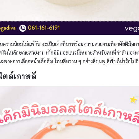
ด้รับความนิยมไม่แพ้กัน จะเป็นเค้กที่มาพร้อมความสวยงามที่อาศัยฝีมื
ครีมในลักษณะสวยงาม เค้กมินิมอลแนวนี้เหมาะสำหรับคนที่กำลังมองหาเ
ฉพาะการเลือกหน้าเค้กด้วยโทนสีหวาน ๆ อย่างสีชมพู สีฟ้า ก็น่ารักไป
ไตล์เกาหลี