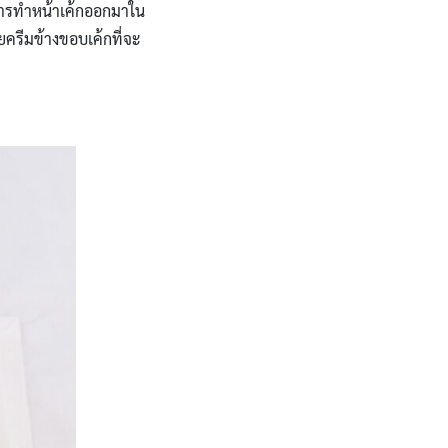
วยการทำหน้าเค้กออกมาใน
ยครีมข้างขอบเค้กที่จะ