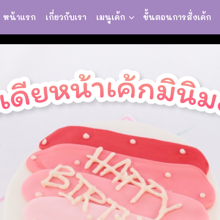
หน้าแรก
เกี่ยวกับเรา
เมนูเค้ก
ขั้นตอนการสั่งเค้ก