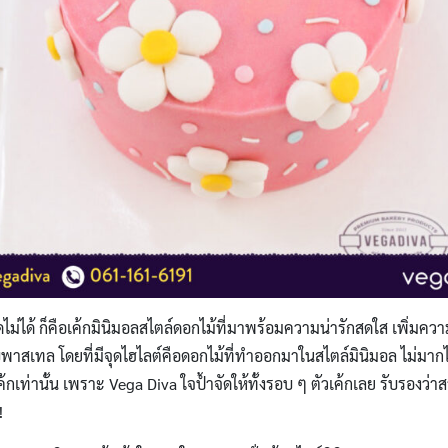
าดไม่ได้ ก็คือเค้กมินิมอลสไตล์ดอกไม้ที่มาพร้อมความน่ารักสดใส เพิ่มควา
บพาสเทล โดยที่มีจุดไฮไลต์คือดอกไม้ที่ทำออกมาในสไตล์มินิมอล ไม่มาก
้กเท่านั้น เพราะ Vega Diva ใจป้ำจัดให้ทั้งรอบ ๆ ตัวเค้กเลย รับรองว่า
!