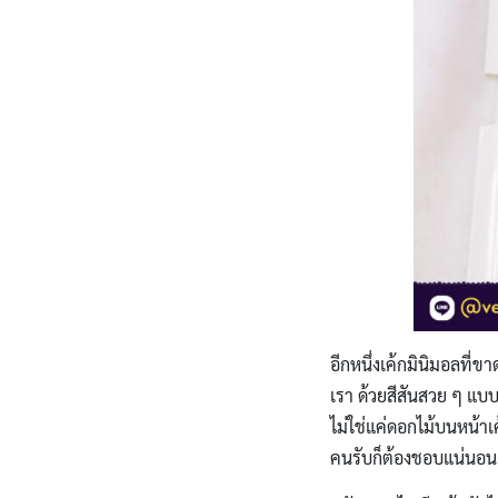
อีกหนึ่งเค้กมินิมอลที่ข
เรา ด้วยสีสันสวย ๆ แบ
ไม่ใช่แค่ดอกไม้บนหน้าเค
คนรับก็ต้องชอบแน่นอน