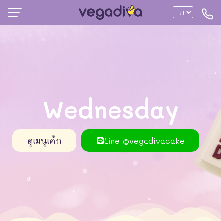
Wednesday
ดูเมนูเค้ก
Line @vegadivacake