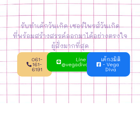
รับทำเค้กวันเกิด เซอร์ไพรส์วันเกิด
ที่พร้อมสร้างสรรค์ออกมาได้อย่างตรงใจ
ผู้สั่งมากที่สุด
061-
Line
เค้ก3มิติ
161-
@vegadivacake
- Vega
6191
Diva