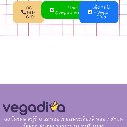
061-
Line
เค้ก3มิติ
161-
@vegadivacake
- Vega
6191
Diva
63 วัดชลอ หมู่ที่ 6 32 ซอย เทอดพระเกียรติ ซอย 7 ตำบล
วัดชลอ อำเภอบางกรวย นนทบุรี 11130