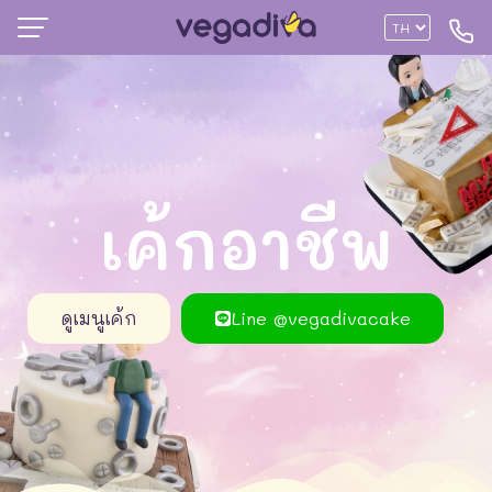
เค้กอาชีพ
ดูเมนูเค้ก
Line @vegadivacake