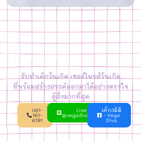
รับทำเค้กวันเกิด เซอร์ไพรส์วันเกิด
ที่พร้อมสร้างสรรค์ออกมาได้อย่างตรงใจ
ผู้สั่งมากที่สุด
061-
Line
เค้ก3มิติ
161-
@vegadivacake
- Vega
6191
Diva