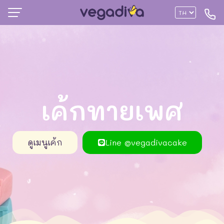
เค้กทายเพศ
ดูเมนูเค้ก
Line @vegadivacake