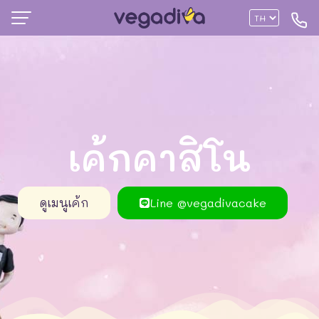
เค้กคาสิโน
ดูเมนูเค้ก
Line @vegadivacake