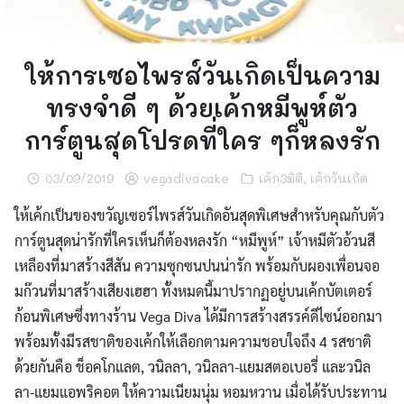
ให้การเซอไพรส์วันเกิดเป็นความ
ทรงจำดี ๆ ด้วยเค้กหมีพูห์ตัว
การ์ตูนสุดโปรดที่ใคร ๆก็หลงรัก
03/09/2019
vegadivacake
เค้ก3มิติ
,
เค้กวันเกิด
ให้เค้กเป็นของขวัญเซอร์ไพรส์วันเกิดอันสุดพิเศษสำหรับคุณกับตัว
การ์ตูนสุดน่ารักที่ใครเห็นก็ต้องหลงรัก “หมีพูห์” เจ้าหมีตัวอ้วนสี
เหลืองที่มาสร้างสีสัน ความซุกซนปนน่ารัก พร้อมกับผองเพื่อนจอ
มก๊วนที่มาสร้างเสียงเฮฮา ทั้งหมดนี้มาปรากฏอยู่บนเค้กบัตเตอร์
ก้อนพิเศษซึ่งทางร้าน Vega Diva ได้มีการสร้างสรรค์ดีไซน์ออกมา
พร้อมทั้งมีรสชาติของเค้กให้เลือกตามความชอบใจถึง 4 รสชาติ
ด้วยกันคือ ช็อคโกแลต, วนิลลา, วนิลลา-แยมสตอเบอรี่ และวนิล
ลา-แยมแอพริคอต ให้ความเนียมนุ่ม หอมหวาน เมื่อได้รับประทาน