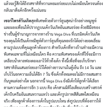
แล้วจะรู้สึกได้ถึงรสชาติที่หวานหอมอร่อยแบบไม่เหมือนใครจนต้อง
กลับมาสั่งเค้กอีกครั้งแน่นอน
เซอร์ไพรส์วันเกิด
สุดพิเศษด้วยตัวการ์ตูนสุดน่ารักอย่างหมูพูห์
และผองเพื่อนให้ปรากฏบนเค้กวันเกิดอันแสนอร่อย ด้วยฝีมือของ
ช่างปั้นผู้ชำนาญการจากทางร้าน Vega Diva ที่เนรมิตเค้กวันเกิด
ของคุณให้เป็นเค้กหมีพูห์ตัวการ์ตูนที่คุณหลงรักได้อย่างยอดเยี่ยม
ตามรูปแบบที่คุณลูกค้าต้องการ สำหรับเค้กที่ทางร้านทำจะมีความ
พิเศษเฉพาะที่ไม่เหมือนใคร คือ ความพิเศษของเค้กที่ใช้จะมีการ
เคลือบน้ำตาลฟองดองเอาไว้ทั่วทั้งเค้ก ทั้งนี้เพื่อที่จะเก็บรักษา
รสชาติอันแสนอร่อยเอาไว้ได้อย่างยาวนานในตู้เย็น ถึง 14 วัน และ
เก็บไว้นอกความเย็นได้อีก 7 วัน ซึ่งเค้กทั้งหมดจะไม่มีการผสมสาร
กันบูดแต่อย่างใด นอกจากนี้ Vega Diva ยังมีเค้กให้ลูกค้าได้เลือก
ตามความต้องการอีก 3 แบบ คือ เค้กสามมิติไอเดียแบบสร้างสรรค์
เค้กบีบครีมอันแสนหวานแหว๋ว และเค้กรูปภาพสีสันสดใสเหมือน
จริง เพียงลูกค้าต้องการเค้กในรูปแบบไหน ส่งรูปแบบที่ต้องการให้