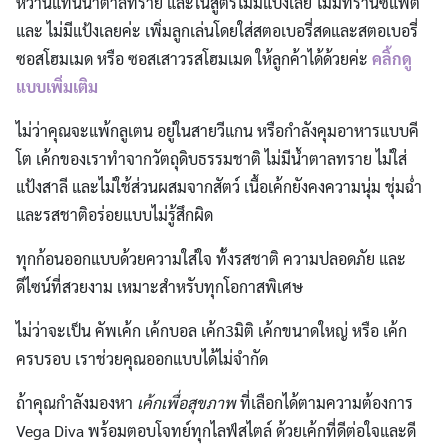
หวานแทนน้ำตาลทราย และในสูตรไม่มีแป้งเลย ไม่มีทรานซ์แฟต
และ ไม่มีแป้งเลยค่ะ เพิ่มลูกเล่นโดยใส่สตอเบอรี่สดและสตอเบอรี่
ซอสโฮมเมด หรือ ซอสเสาวรสโฮมเมด ให้ลูกค้าได้ด้วยค่ะ
คลิ้กดู
แบบเพิ่มเติม
ไม่ว่าคุณจะแพ้กลูเตน อยู่ในสายวีแกน หรือกำลังคุมอาหารแบบคี
โต เค้กของเราทำจากวัตถุดิบธรรมชาติ ไม่มีน้ำตาลทราย ไม่ใส่
แป้งสาลี และไม่ใช้ส่วนผสมจากสัตว์ เนื้อเค้กยังคงความนุ่ม ชุ่มฉ่ำ
และรสชาติอร่อยแบบไม่รู้สึกผิด
ทุกก้อนออกแบบด้วยความใส่ใจ ทั้งรสชาติ ความปลอดภัย และ
ดีไซน์ที่สวยงาม เหมาะสำหรับทุกโอกาสพิเศษ
ไม่ว่าจะเป็น คัพเค้ก เค้กบอล เค้ก3มิติ เค้กขนาดใหญ่ หรือ เค้ก
ครบรอบ เราช่วยคุณออกแบบได้ไม่จำกัด
ถ้าคุณกำลังมองหา
เค้กเพื่อสุขภาพ
ที่เลือกได้ตามความต้องการ
Vega Diva พร้อมตอบโจทย์ทุกไลฟ์สไตล์ ด้วยเค้กที่ดีต่อใจและดี