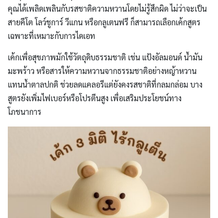
คุณได้เพลิดเพลินกับรสชาติความหวานโดยไม่รู้สึกผิด ไม่ว่าจะเป็น
สายคีโต โลว์ชูการ์ วีแกน หรือกลูเตนฟรี ก็สามารถเลือกเค้กสูตร
เฉพาะที่เหมาะกับการไดเอท
เค้กเพื่อสุขภาพมักใช้วัตถุดิบธรรมชาติ เช่น แป้งอัลมอนด์ น้ำมัน
มะพร้าว หรือสารให้ความหวานจากธรรมชาติอย่างหญ้าหวาน
แทนน้ำตาลปกติ ช่วยลดแคลอรีแต่ยังคงรสชาติที่กลมกล่อม บาง
สูตรยังเพิ่มไฟเบอร์หรือโปรตีนสูง เพื่อเสริมประโยชน์ทาง
โภชนาการ