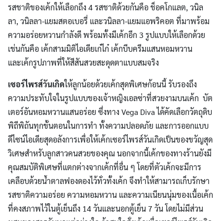
รสชาติของเค้กให้เลือกถึง 4 รสชาติด้วยกันคือ ช็อคโกแลต, วนิล
ลา, วนิลลา-แยมสตอเบอรี่ และวนิลลา-แยมแอพริคอต ที่มาพร้อม
ความอร่อยหวานกำลังดี พร้อมทั้งมีเค้กอีก 3 รูปแบบให้เลือกด้วย
เช่นกันคือ เค้กสามมิติไอเดียเก๋ไก๋ เค้กบีบครีมแสนหอมหวาน
และเค้กรูปภาพที่ให้สีสันสวยสะดุดตาแบบสมจริง
เซอร์ไพรส์วันเกิด
ให้ลูกน้อยด้วยเค้กสุดพิเศษก้อนนี้ รับรองถึง
ความประทับใจในรูปแบบของเจ้าหญิงเอลซ่าที่สวยงามบนเค้ก บัต
เตอร์อันหอมหวานแสนอร่อย ซึ่งทาง Vega Diva ได้คัดเลือกวัตถุดิบ
พิถีพิถันทุกขั้นตอนในการทำ ทั้งความปลอดภัย และการออกแบบ
ดีไซน์ไอเดียสุดอลังการเพื่อให้เค้กเซอร์ไพรส์วันเกิดเป็นของขวัญสุด
วิเศษสำหรับลูกสาวคนสวยของคุณ นอกจากนี้เค้กของทางร้านยังมี
คุณสมบัติพิเศษที่แตกต่างจากเค้กที่อื่น ๆ โดยที่ตัวเค้กจะมีการ
เคลือบด้วยน้ำตาลฟองดองไว้ทั่วทั้งเค้ก จึงทำให้สามารถเก็บรักษา
รสชาติความอร่อย ความหอมหวาน และความเนียนนุ่มของเนื้อเค้ก
ที่คงสภาพไว้ในตู้เย็นถึง 14 วันและนอกตู้เย็น 7 วัน โดยไม่มีส่วน