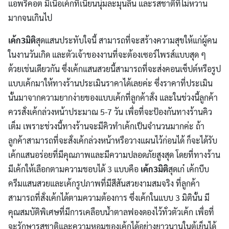
แอพริคอต มีเนื้อเค้กที่เนียนนุ่มละมุนลิ้น และรสชาติที่ไม่หวาน
มากจนเกินไป
เค้ก3
มิติ
สุดแสนประทับใจนี้ สามารถที่จะสร้างความสุขให้แก่ผู้คน
ในงานวันเกิด และตัวเจ้าของงานที่จะต้องเซอร์ไพรส์แบบสุด ๆ
ด้วยเช่นเดียวกัน ซึ่งเค้กแสนสวยนี้สามารถที่จะส่งคอนเซ็ปต์หรือรูป
แบบเค้กมาให้ทางร้านประเมินราคาได้เลยค่ะ ซึ่งราคาที่ประเมิน
นั้นมาจากความยากง่ายของแบบเค้กที่ลูกค้าสั่ง และในช่วงนี้ลูกค้า
ควรสั่งเค้กล่วงหน้าประมาณ 5-7 วัน เพื่อที่จะป้องกันทางร้านคิว
เต็ม เพราะช่วงนี้ทางร้านจะมีคิวทำเค้กเป็นจำนวนมากค่ะ ถ้า
ลูกค้าสามารถที่จะสั่งเค้กล่วงหน้าหรือวางแผนไว้ก่อนได้ ก็จะได้รับ
เค้กแสนอร่อยที่มีคุณภาพและมีความปลอดภัยสูงสุด โดยที่ทางร้าน
มีเค้กให้เลือกตามความชอบได้ 3 แบบคือ
เค้ก
3
มิติ
สุดเก๋ เค้กบีบ
ครีมแสนสวยและเค้กรูปภาพที่มีสีสันสวยงามสมจริง ที่ลูกค้า
สามารถที่สั่งเค้กได้ตามความต้องการ ซึ่งเค้กในแบบ 3 มิตินั้น มี
คุณสมบัติพิเศษที่มีการเคลือบน้ำตาลฟองดองไว้ทั่วตัวเค้ก เพื่อที่
จะรักษารสชาติและความหอมของเค้กได้อย่างยาวนานในตู้เย็นได้