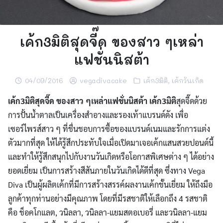
เค้ก3มิติสุดจี๊ด ของสาว ๆเหล่า
แฟชั่นนิสต้า
04/09/2016
vegadivacake
เค้ก3มิติ
,
เค้กวันเกิด
เค้ก3มิติสุดจี๊ด ของสาว ๆเหล่าแฟชั่นนิสต้า เค้ก3
มิติ
สุดจี๊ดด้วย
การปั้นน้ำตาลเป็นเครื่องสำอางและรองเท้าแบรนด์ดัง เพื่อ
เซอร์ไพรส์สาว ๆ ที่ชื่นชอบการซื้อของแบรนด์เนมและรักการแต่ง
ตัวมากที่สุด
ให้ได้รู้สึกประทับใจเมื่อเปิดมาเจอเค้กแสนสวยปอนด์นี้
และทำให้รู้สึกสนุกไปกับงานวันเกิดหรือโอกาสพิเศษต่าง ๆ ได้อย่าง
ยอดเยี่ยม เป็นการสร้างสีสันภายในวันเกิดได้ดีที่สุด ซึ่งทาง Vega
Diva เป็นผู้ผลิตเค้กที่มีการสร้างสรรค์ผลงานเค้กชั้นเยี่ยม ให้ถึงมือ
ลูกค้าทุกท่านอย่างมีคุณภาพ โดยที่มีรสชาติให้เลือกถึง 4 รสชาติ
คือ ช็อคโกแลต, วนิลลา, วนิลลา-แยมสตอเบอรี่ และวนิลลา-แยม