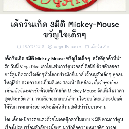
เค้กวันเกิด 3มิติ Mickey-Mouse
ขวัญใจเด็กๆ
16/07/2016
vegadivacake
เค้กวันเกิด
เค้กวันเกิด 3มิติ Mickey-Mouse ขวัญใจเด็กๆ
สวัสดีลูกค้าที่น่า
รัก วันนี้ Vega Diva เอาใจแฟนการ์ตูนวอลต์ ดิสนีย์ ด้วยตัวละคร
การ์ตูนที่ครองใจเด็กๆทั่วโลกอย่างมิกกี้เมาส์ เจ้าหนูตัวเล็กๆ หูกลม
ใหญ่สีดำ สวมกางเกงเอี๊ยมสีแดง รองเท้าสีเหลือง
เชื่อว่าทุกท่าน
เห็นแล้วต้องหลงรัก
ด้วยเค้กวันเกิด Mickey-Mouse จัดเต็มในราคา
สุดประหยัด สามารถเลือกออกแบบได้ตามใจชอบ โดยแต่ละปอนด์
ได้รับการตกแต่งอย่างประณีตในโทนสดใสน่ารับประทาน
โดยเค้กจะมีการตกแต่งด้วยโมเดลตุ๊กตาปั้นแบบ 3 มิติ ตามการ์ตูน
เรื่องโปรด พร้อมตัวอักษรน้อยๆ น่ารักสื่อความหมายดีๆ วางอยู่