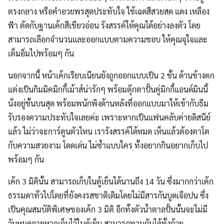
ตรงกลาง หรือคำอวยพรสุดประทับใจ ใช้เฉดสีสวยสด แดง เหลือง
ฟ้า ตัดกับฐานเค้กสีเขียวอ่อน รังสรรค์ให้คุณได้อย่างลงตัว โดย
สามารถเลือกจำนวนและออกแบบตามความชอบ ให้คุณจุใจและ
เต็มอิ่มไปพร้อมๆ กัน
นอกจากนี้ หน้าเค้กเรียบเนียนยังถูกออกแบบเป็น 2 ชั้น ด้านข้างตก
แต่งเป็นกิมมิคมิกกี้เม้าส์น่ารักๆ พร้อมตุ๊กตาปั้นคู่มิกกี้แอนด์มินนี้
นั่งอยู่ชั้นบนสุด พร้อมพนักพิงด้านหลังที่ออกแบบมาให้เข้ากับธีม
รับรองความประทับใจเลยค่ะ เพราะหากเป็นแฟนคลับค่ายดิสนีย์
แล้ว ไม่ว่าจะการ์ตูนตัวไหน เรารังสรรค์ได้หมด เห็นแล้วต้องตาโต
กับความสวยงาม โดดเด่น ไม่ซ้ำแบบใคร ทั้งอยากกินอยากเก็บไป
พร้อมๆ กัน
เค้ก 3 มิตินั้น สามารถเก็บในตู้เย็นได้นานถึง 14 วัน ซึ่งมากกว่าเค้ก
ธรรมดาทั่วไปโดยที่ยังคงรสชาติเดิมโดยไม่มีสารกันบูดเจือปน ซึ่ง
เป็นคุณสมบัติพิเศษของเค้ก 3 มิติ อีกทั้งตัวน้ำตาลปั้นนั้นจะไม่มี
วันหมดอายุหากเก็บไว้ในตู้เย็น สามารถทานกันได้ทั้งถ้วย