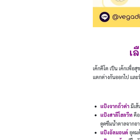
เล
เค้กคีโต เป็น เค้กเพื่อ
แตกต่างกันออกไป และนี่
แป้งจากถั่วดำ
มีเส
แป้งสาลีโฮลวีท
คือ
ดูดซึมน้ำตาลจากอา
แป้งอัลมอนด์
อุดมด