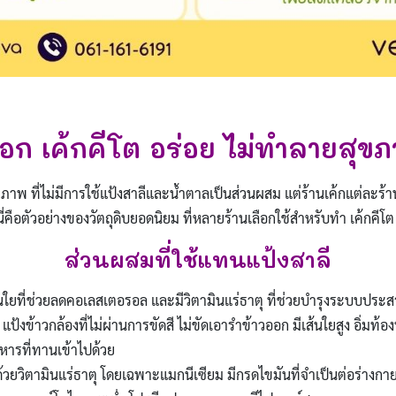
ือก เค้กคีโต อร่อย ไม่ทำลายสุข
สุขภาพ ที่ไม่มีการใช้แป้งสาลีและน้ำตาลเป็นส่วนผสม แต่ร้านเค้กแต่ละร้าน 
คือตัวอย่างของวัตถุดิบยอดนิยม ที่หลายร้านเลือกใช้สำหรับทำ เค้กคีโต
ส่วนผสมที่ใช้แทนแป้งสาลี
้นใยที่ช่วยลดคอเลสเตอรอล และมีวิตามินแร่ธาตุ ที่ช่วยบำรุงระบบปร
 แป้งข้าวกล้องที่ไม่ผ่านการขัดสี ไม่ขัดเอารำข้าวออก มีเส้นใยสูง อิ่มท
หารที่ทานเข้าไปด้วย
้วยวิตามินแร่ธาตุ โดยเฉพาะแมกนีเซียม มีกรดไขมันที่จำเป็นต่อร่างกา