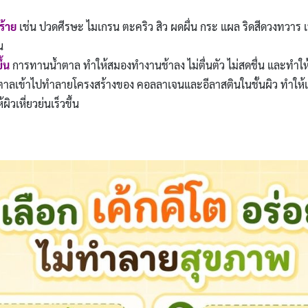
ร้าย
เช่น ปวดศีรษะ ไมเกรน ตะคริว สิว ผดผื่น กระ แผล ริดสีดวงทวาร 
น
้น
การทานน้ำตาล ทำให้สมองทำงานช้าลง ไม่ตื่นตัว ไม่สดชื่น และทำให
ตาลเข้าไปทำลายโครงสร้างของ คอลลาเจนและอีลาสตินในชั้นผิว ทำให้เซ
ผิวเหี่ยวย่นเร็วขึ้น