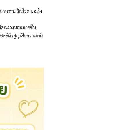
เบาหวาน วัณโรค มะเร็ง
้คุณง่วงนอนมากขึ้น
ลล์ผิวสูญเสียความเต่ง