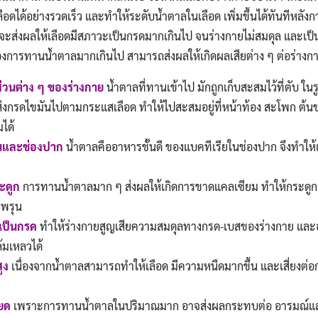
เลือดได้อย่างรวดเร็ว และทำให้ระดับน้ำตาลในเลือด เพิ่มขึ้นได้ทันทีหลังก
 จะส่งผลให้เลือดมีสภาวะเป็นกรดมากเกินไป จนร่างกายไม่สมดุล และเป็น
องการทานน้ำตาลมากเกินไป สามารถส่งผลให้เกิดผลเสียต่าง ๆ ต่อร่างกายไ
่วนต่าง ๆ ของร่างกาย
น้ำตาลที่ทานเข้าไป มักถูกเก็บสะสมไว้ที่ตับ ใ
่งกรดไขมันไปตามกระแสเลือด ทำให้ไปสะสมอยู่ที่หน้าท้อง สะโพก ต้นขา 
ได้
นและช่องปาก
น้ำตาลคืออาหารชั้นดี ของแบคทีเรียในช่องปาก จึงทำให้
ะดูก
การทานน้ำตาลมาก ๆ ส่งผลให้เกิดการขาดแคลเซียม ทำให้กระดู
กพรุน
ดเป็นกรด
ทำให้ร่างกายสูญเสียความสมดุลทางกรด-เบสของร่างกาย แล
้มเหลวได้
ูง
เนื่องจากน้ำตาลสามารถทำให้เลือด มีความหนืดมากขึ้น และเสี่ยงต่อ
ยด
เพราะการทานน้ำตาลในปริมาณมาก อาจส่งผลกระทบต่อ อารมณ์และ