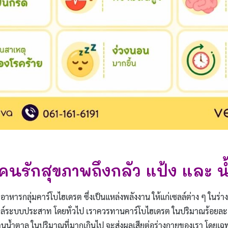
คนรักสุขภาพถึงกลัว แป้ง และ น
าหารกลุ่มคาร์โบไฮเดรต ซึ่งเป็นแหล่งพลังงาน ให้แก่เซลล์ต่าง ๆ ในร่าง
ล์ระบบประสาท โดยทั่วไป เราควรทานคาร์โบไฮเดรต ในปริมาณร้อยละ 
ารทานน้ำตาล ในปริมาณที่มากเกินไป จะส่งผลเสียต่อร่างกายของเรา โดยเฉพา