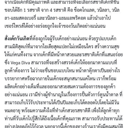
จากเนื้อเค้กที่มีคุณภาพดี และสามารถที่จะเลือกรสชาติเค้กที่ชื่น
ชอบได้อีก 1 รสชาติ จาก 4 รสชาติ คือ ช็อคโกแลต, วนิลลา, วนิล
ลา-แยมสตอเบอรี่ และวนิลลา-แยมแอพริคอต แล้วนำเอาไป
เซอร์ไพรส์ได้อย่างอร่อยถูกใจเจ้าของวันเกิดอย่างแน่นอน
สั่งเค้กวันเกิด
ที่ต้องถูกใจผู้รับเค้กอย่างแน่นอน ด้วยรูปแบบเค้ก
สามมิติสุดเก๋ที่มาจากไอเดียสุดแปลกไม่เหมือนใคร สร้างความสุข
ให้แก่คนทั้งงาน จากเค้กที่มีหน้าตาสวยและรสชาติเค้กที่แสนอร่อย
ซึ่ง Vega Diva สามารถที่จะสร้างสรรค์เค้กให้ออกมาตามแบบที่
ลูกค้าต้องการ ไม่ว่าจะชื่นชอบแบบไหน หน้าตาตุ๊กตาเป็นอย่างไร
บรรยากาศหรือฉากภายในเค้กจะสนุกสนานแค่ไหน เราก็พร้อม
ผลิตเค้กอย่างเต็มที่และออกมาสวยสมความต้องการของลูกค้า
อย่างแน่นอน เรามีช่างผู้ชำนาญในเรื่องการปั้นตัวการ์ตูนน้ำตาล ที่
สามารถเก็บไว้รับประทานได้เป็นปีและเก็บได้ตลอดไปโดยไม่มีวัน
หมดอายุ พร้อมความตั้งใจที่ทำเค้กสวยรสชาติดี เพื่อให้ลูกค้าทุก
ท่านที่รับเค้กไปรู้สึกได้ถึงเนื้อเค้กที่คุณภาพ สามารถรับประทานได้
อย่างปลอดภัยไร้กังวล นอกจากนี้เค้กของทางร้านเรายังมีคุณสมบัติ