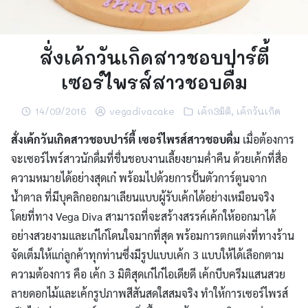
สั่งเค้กวันเกิดสาวชอบปาร์ตี้
เซอร์ไพรส์สาวชอบดื่ม
14/09/2016
vegadivacake
เค้ก3มิติ
,
เค้กวันเกิด
สั่งเค้กวันเกิดสาวชอบปาร์ตี้ เซอร์ไพรส์สาวชอบดื่ม
เมื่อต้องการ
จะเซอร์ไพร์สาวนักดื่มที่ชื่นชอบงานเลี้ยงยามค่ำคืน ด้วยเค้กที่สื่อ
ความหมายได้อย่างสุดเก๋ พร้อมไปด้วยการปั้นตัวการ์ตูนจาก
น้ำตาล ที่มีบุคลิกออกมาเลียนแบบผู้รับเค้กได้อย่างเหมือนจริง
โดยที่ทาง Vega Diva สามารถที่จะสร้างสรรค์เค้กให้ออกมาได้
อย่างสวยงามและเก๋ไก๋โดนใจมากที่สุด พร้อมการตกแต่งที่ทางร้าน
จัดเต็มให้แก่ลูกค้าทุกท่าน
ซึ่งมีรูปแบบเค้ก 3 แบบให้ได้เลือกตาม
ความต้องการ คือ เค้ก 3 มิติสุดเก๋ไก๋ไอเดียดี เค้กบีบครีมแสนสวย
ลายดอกไม้และเค้กรูปภาพสีสันสดใสสมจริง ทำให้การเซอร์ไพรส์