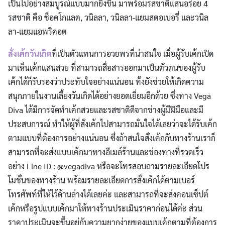
เป็นไปอย่างสมบูรณ์แบบมากยิ่งขึ้น มาพร้อมรสชาติแสนอร่อย 4
รสชาติ คือ ช็อคโกแลต, วนิลลา, วนิลลา-แยมสตอเบอรี่ และวนิล
ลา-แยมแอพริคอต
สั่งเค้กวันเกิด
ที่เป็นตัวแทนการอวยพรที่น่าสนใจ เมื่อผู้รับเค้กเปิด
มาเห็นเค้กแสนสวย ที่สามารถสื่อสารออกมาเป็นตัวตนของผู้รับ
เค้กได้ก็รับรองว่าประทับใจอย่างแน่นอน ทั้งยังช่วยให้เกิดความ
สนุกภายในงานเลี้ยงวันเกิดได้อย่างยอดเยี่ยมอีกด้วย ซึ่งทาง Vega
Diva ได้มีการจัดทำเค้กสวยและรสชาติดีจากช่างผู้มีฝีมือและมี
ประสบการณ์ ทำให้ผู้ที่สั่งเค้กไปสามารถมั่นใจได้เลยว่าจะได้รับเค้ก
ตามแบบที่ต้องการอย่างแน่นอน ซึ่งถ้าสนใจสั่งเค้กกับทางร้านเราก็
สามารถที่จะส่งแบบเค้กมาทางอีเมล์ร้านและช่องทางที่รวดเร็ว
อย่าง Line ID : @vegadiva หรือจะโทรสอบถามรายละเอียดโปร
โมชั่นของทางร้าน พร้อมรายละเอียดการสั่งเค้กได้ตามเบอร์
โทรศัพท์ที่ให้ไว้ด้านล่างได้เลยค่ะ และสามารถที่จะส่งคอนเซ็ปต์
เค้กหรือรูปแบบเค้กมาให้ทางร้านประเมินราคาก่อนได้ค่ะ ส่วน
ราคาประเมินจะขึ้นอยู่กับความยากง่ายของแบบเค้กตามที่ต้องการ