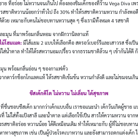
ผู้ชาย ที่อร่อย ไม่หวานจนเกินไป ต้องลองชิมเค้กของที่ร้าน Vega Diva เ
้มีรสชาติหวานน้อยกว่าทั่วไป ถึง 30% ทำให้รสชาติความหวาน กำลังพอ
ีด้วย เหมาะกับคนไม่ชอบทานหวานสุด ๆ ซึ่งเรามีทั้งหมด 4 รสชาติ
ดละมุน ที่มาพร้อมกลิ่นหอม จากฝักวานิลลาแท้
ไม้โฮมเมด:
มีไส้แยม 2 แบบให้เลือกคือ สตรอว์เบอร์รีและเสาวรส ซึ่ง
ไม่ใส่น้ำตาล ทำให้ได้รสหวานอมเปรี้ยว จากธรรมชาติล้วน ๆ เข้ากันได้ดี
มุน พร้อมกลิ่นอ่อน ๆ ของกาแฟคั่ว
ากดาร์กช็อกโกแลตแท้ ให้รสชาติเข้มข้น หวานกำลังดี และไม่ขมจนเกิ
ชีสเค้กคีโต ไม่หวาน ไม่เลี่ยน ได้สุขภาพ
ที่ชื่นชอบชีสเค้ก มากกว่าเค้กแบบอื่น เราขอแนะนำ เค้กวันเกิดผู้ชาย แ
ที่ ไม่ใส่ทั้งแป้งสาลี และน้ำตาล แต่เลือกใช้เป็น สารให้ความหวาน จา
ชาติอร่อย หวานน้อย ได้ดีเหมือนเดิม ทำให้เหมาะกับ ผู้ที่ไม่ชอบทานห
ปัญหาทางสุขภาพ เช่น เป็นผู้ป่วยโรคเบาหวาน และยังสามารถตกแต่งเค้ก