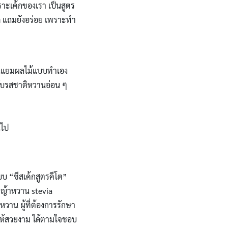
พราะเค้กของเรา เป็นสูตร
ดี แถมยังอร่อย เพราะทำ
เป็นแยมผลไม้แบบทำเอง
 กับรสชาติหวานอ่อน ๆ
นไป
บบ “ชีสเค้กสูตรคีโต”
กหญ้าหวาน stevia
วาน ผู้ที่ต้องการรักษา
 ให้สวยงาม ได้ตามใจชอบ