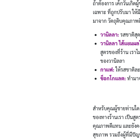
ถ้าต้องการ เค้กวันเกิด
เฉพาะ ที่ถูกปรับมา ให
มาจาก วัตถุดิบคุณภาพด
วานิลลา:
รสชาติสุ
วานิลลา ไส้แยมผล
สูตรของที่ร้าน เรา
ของวานิลลา
กาแฟ:
ให้รสชาติละ
ช็อกโกแลต:
ทำมาจ
สำหรับคุณผู้ชายท่านใด 
ของทางร้านเรา เป็นสูตร
คุณภาพดีแทน และยังคงรส
สุขภาพ รวมถึงผู้ที่มี