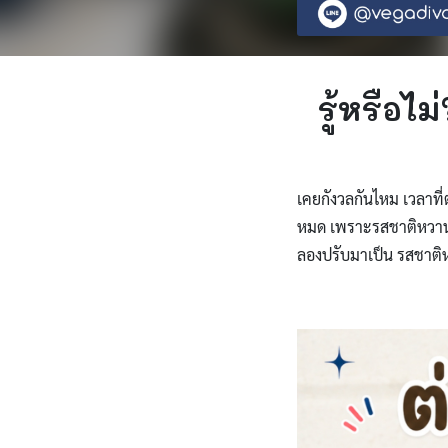
รู้หรือไ
เคยกังวลกันไหม เวลาที่ต
หมด เพราะรสชาติหวานโดด 
ลองปรับมาเป็น รสชาติหว