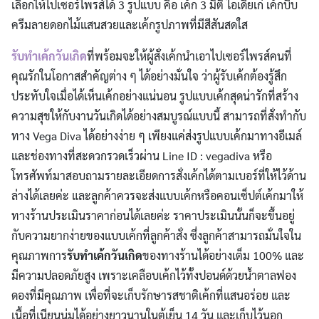
เลือกให้ไปเซอร์ไพรส์ได้ 3 รูปแบบ คือ เค้ก 3 มิติ ไอเดียเก๋ เค้กบีบ
ครีมลายดอกไม้แสนสวยและเค้กรูปภาพที่มีสีสันสดใส
รับทำเค้กวันเกิด
ที่พร้อมจะให้ผู้สั่งเค้กนำเอาไปเซอร์ไพรส์คนที่
คุณรักในโอกาสสำคัญต่าง ๆ ได้อย่างมั่นใจ ว่าผู้รับเค้กต้องรู้สึก
ประทับใจเมื่อได้เห็นเค้กอย่างแน่นอน รูปแบบเค้กสุดน่ารักที่สร้าง
ความสุขให้กับงานวันเกิดได้อย่างสมบูรณ์แบบนี้ สามารถที่สั่งทำกับ
ทาง Vega Diva ได้อย่างง่าย ๆ เพียงแค่ส่งรูปแบบเค้กมาทางอีเมล์
และช่องทางที่สะดวกรวดเร็วผ่าน Line ID : vegadiva หรือ
โทรศัพท์มาสอบถามรายละเอียดการสั่งเค้กได้ตามเบอร์ที่ให้ไว้ด้าน
ล่างได้เลยค่ะ และลูกค้าควรจะส่งแบบเค้กหรือคอนเซ็ปต์เค้กมาให้
ทางร้านประเมินราคาก่อนได้เลยค่ะ ราคาประเมินนั้นก็จะขึ้นอยู่
กับความยากง่ายของแบบเค้กที่ลูกค้าสั่ง ซึ่งลูกค้าสามารถมั่นใจใน
คุณภาพการ
รับทำเค้กวันเกิด
ของทางร้านได้อย่างเต็ม 100% และ
มีความปลอดภัยสูง เพราะเคลือบเค้กไว้ทั้งปอนด์ด้วยน้ำตาลฟอง
ดองที่มีคุณภาพ เพื่อที่จะเก็บรักษารสชาติเค้กที่แสนอร่อย และ
เนื้อที่เนียนนุ่มได้อย่างยาวนานในตู้เย็น 14 วัน และเก็บไว้นอก