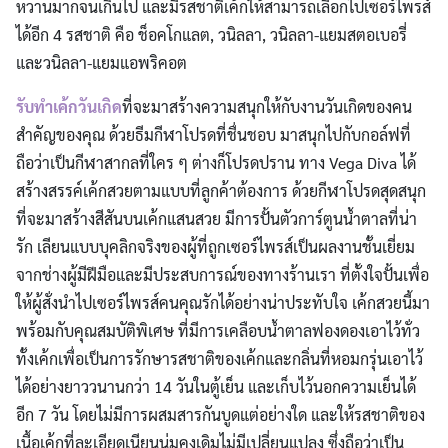
หวานมากจนเกินไป และมีรสชาติเค้กให้สามารถเลือกไปเซอร์ไพรส์
ได้อีก 4 รสชาติ คือ ช็อคโกแลต, วนิลลา, วนิลลา-แยมสตอเบอรี่
และวนิลลา-แยมแอพริคอต
รับทำเค้กวันเกิด
ที่จะมาสร้างความสนุกให้กับงานวันเกิดของคน
สำคัญของคุณ ด้วยธีมกีฬาโปรดที่ชื่นชอบ มาสนุกไปกับกอล์ฟที่
ถือว่าเป็นกีฬาสากลที่ใคร ๆ ต่างก็โปรดปราน ทาง Vega Diva ได้
สร้างสรรค์เค้กสวยตามแบบที่ลูกค้าต้องการ ด้วยกีฬาโปรดสุดสนุก
ที่จะมาสร้างสีสันบนเค้กแสนสวย มีการปั้นตัวการ์ตูนน้ำตาลที่น่า
รัก เลียนแบบบุคลิกจริงของผู้ที่ถูกเซอร์ไพรส์เป็นผลงานชั้นเยี่ยม
จากช่างผู้มีฝีมือและมีประสบการณ์ของทางร้านเรา ที่ตั้งใจปั้นเพื่อ
ให้ผู้สั่งนำไปเซอร์ไพรส์คนคุณรักได้อย่างน่าประทับใจ เค้กสวยนี้มา
พร้อมกับคุณสมบัติพิเศษ ที่มีการเคลือบน้ำตาลฟองดองเอาไว้ทั่ว
ทั้งเค้กเพื่อเป็นการรักษารสชาติของเค้กและกลิ่นที่หอมกรุ่นเอาไว้
ได้อย่างยาววนานกว่า 14 วันในตู้เย็น และเก็บไว้นอกความเย็นได้
อีก 7 วัน โดยไม่มีการผสมสารกันบูดแต่อย่างใด และให้รสชาติของ
เนื้อเค้กที่ละเอียดเนียนนุ่มคงเดิมไม่มีเปลี่ยนแปลง ซึ่งถือว่าเป็น