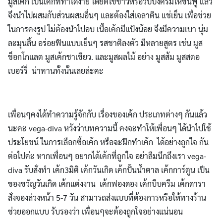
มูสเค้ก เป็นเค้กที่ทำได้ง่าย โดยตีไข่ขาวหรือวิปปิ้งครีมให้ขึ้นฟู แล้ว
จึงนำไปผสมกับส่วนผสมอื่นๆ และต้องใส่เจลาติน แช่เย็น เพื่อช่วย
ในการคงรูป ไม่ต้องนำไปอบ เนื้อเค้กมีแป้งน้อย จึงมีความเบา นุ่ม
ละมุนลิ้น อร่อยฟินแบบเย็นๆ รสชาติลงตัว มีหลายสูตร เช่น มูส
ช็อกโกแลต มูสเค้กชาเขียว. และมูสผลไม้ อย่าง มูสส้ม มูสสตอ
เบอร์รี่ น่าทานทั้งนั้นเลยล่ะคะ
เพื่อนๆคงได้ทำความรู้จักกับ เรื่องของเค้ก ประเภทต่างๆ กันแล้ว
นะคะ vega-diva หวังว่าบทความนี้ คงจะทำให้เพื่อนๆ ได้นำไปใช้
ประโยชน์ ในการเลือกซื้อเค้ก หรือจะฝึกทำเค้ก ได้อย่างถูกใจ กัน
ต่อไปค่ะ หากเพื่อนๆ อยากได้เค้กที่ถูกใจ อย่าลืมนึกถึงเรา vega-
diva รับสั่งทำ เค้ก3มิติ เค้กวันเกิด เค้กปั้นน้ำตาล เค้กการ์ตูน เป็น
ของขวัญวันเกิด เค้กแต่งงาน เค้กฟองดอง เค้กบีบครีม เค้กดารา
สั่งจองล่วงหน้า 5-7 วัน สามารถส่งแบบที่ต้องการหรือให้ทางร้าน
ช่วยออกแบบ รับรองว่า เพื่อนๆจะต้องถูกใจอย่างแน่นอน