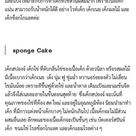
และแป้ง เหมาะกับการทำเค้กที่ใช้ส่วนผสมมาก เพราะเนื้อเค้ก
แน่น สามารถรับน้ำหนักได้ดี อย่าง ไวท์เค้ก เค้กเนย เค้กผลไม้ และ
เค้กช็อกโกแลตค่ะ
sponge Cake
เค้กสปองจ์ เค้กไข่ ที่ดับกลิ่นไข่ของเนื้อเค้ก ด้วยวนิลา หรือรสผลไม้
มีเนื้อเบากว่าเค้กเนย เด้ง นุ่ม ฟู ชุ่มฉ่ำ หวานอร่อยลงตัว ไม่เลี่ยน
ไขมันน้อย เพราะตีขึ้นฟูด้วยไข่ และน้ำตาล เติมแป้งและนมข้นจืด
แล้วจึงใส่เนยละลายในขั้นตอนสุดท้าย
ซึ่งเค้กสปองจ์ จะเน้นที่
คุณภาพของไข่ที่ต้อง สด ใหม่ และอยู่ในอุณหภูมิห้อง นิยมนำมาทำ
เค้ก ที่มีการแต่งหน้าเค้กบางๆ ไม่หนักเกินไป เนื้อเค้กจะไม่มีส่วน
ผสมอื่นเลย ลักษณะของเนื้อเค้กจะเป็นชั้นๆ เช่น บัตเตอร์สปันจ์
เค้ก ขนมไข่ โรลช้อกโกแลต และเค้กแยมโรลต่าง ๆ