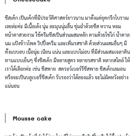
ชีสเค้ก เป็นเค้กที่มีประวัติศาสตร์ยาวนาน มาตั้งแต่ยุคกรีกโบราณ
เลยล่ะค่ะ มีเนื้อเด้ง นุ่ม ละมุนนุ่มลิ้น ชุ่มฉ่ำด้วยชีส หวาน หอม
หน้าตาสวยงาม ใช้ครีมชีสเป็นส่วนผสมหลัก ตามด้วยไข่ไก่ น้ำตาล
นม แป้งข้าวโพด วิปปิ้งครีม และเพิ่มรสชาติ ด้วยส่วนผสมอื่นๆ มี
ทั้งแบบอบ เนื้อนุ่ม เนียน แน่น และแบบไม่อบ ที่มีส่วนผสมเจลาติน
ทานแบบเย็นๆ ซึ่งชีสเค้ก มีหลายสูตร หลายรสชาติ หลากสไตล์ ให้
เราได้เลือกค่ะ เช่น ชีสพาย สตรอว์เบอร์รีชีสพาย ชีสเค้กเลมอน
หรือจะเป็นบลูเบอรี่ชีสเค้ก รับรองว่าได้ลองแล้ว จะไม่ผิดหวังอย่าง
แน่นอน
Mousse cake