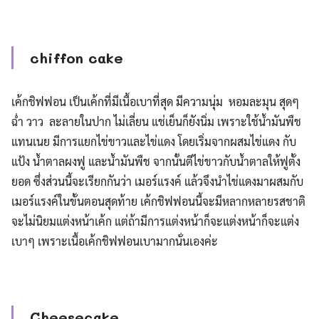
chiffon cake
เค้กชิฟฟอน เป็นเค้กที่มีเนื้อเบาที่สุด มีความนุ่ม หอมละมุน สุดๆ
ฉ่ำ วาว ละลายในปาก ไม่เลี่ยน แช่เย็นก็ยังนิ่ม เพราะใช้น้ำมันพืช
แทนเนย มีการแยกไข่ขาวและไข่แดง โดยเริ่มจากผสมไข่แดง กับ
แป้ง น้ำตาลผงฟู และน้ำมันพืช จากนั้นตีไข่ขาวกับน้ำตาลให้ฟูตั้ง
ยอด ซึ่งส่วนนี้จะเรียกกันว่า เมอร์แรงค์ แล้วจึงนำไข่แดงมาผสมกับ
เมอร์แรงค์ในขั้นตอนสุดท้าย เค้กชิฟฟอนนี้จะมีหลากหลายรสชาติ
จะไม่นิยมแต่งหน้าเค้ก แต่ถ้ามีการแต่งหน้าก็จะแต่งหน้าก็จะแต่ง
เบาๆ เพราะเนื้อเค้กชิฟฟอนเบามากนั่นเองค่ะ
Cheesecake