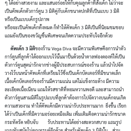
ๆ ได้อย่างสวยงาม และแสนอร่อยให้กับคุณลูกค้าที่สั่งเค้ก ไม่ว่าจะ
เป็นคัพเค้กตัวการ์ตูน 3 มิติคู่กับเค้กขนาดปกติที่เป็นแบบ 3 มิติ
หรือเป็นแบบเค้กรูปภาพ
หรือจะเป็นคัพเค้กทั้งหมด ก็ทำให้คัพเค้ก 3 มิติเป็นที่นิยมชมชอบ
แถมยังเป็นของขวัญชิ้นพิเศษจนเกิดความประทับใจอีกด้วย
คัพเค้ก 3 มิติ
ของร้าน Vega Diva จะมีความพิเศษคือการนำตัว
การ์ตูนที่ลูกค้าได้ออกแบบไว้นั้นมาปั้นด้วยน้ำตาลฟองดองท์ให้เป็น
ตัวการ์ตูนสุดน่ารักจากช่างผู้มีประสบการณ์ของร้าน แล้วนำไปจัด
วางไว้บนหน้าคัพเค้กที่เตรียมไว้ซึ่งเป็นเค้กบัตเตอร์ที่มีขนาดเล็ก
เนื้อเค้กบัตเตอร์ของร้านมีความแน่น แต่ไม่แข็งกระด้าง มีความ
ละเอียดเนื้อเนียน แถมให้รสชาติที่หอมหวานพอดี และสามารถนำ
ตัวการ์ตูนสามมิติในรูปแบบที่ลูกค้าต้องการไปจัดวางบนเค้กจนเกิด
ความสวยงาม ทำให้คัพเค้กมีความน่ารับประทานมาก ยิ่งขึ้น เรียก
ได้ว่าเป็นเค้กที่มีความอร่อยเหมือเดิม เพิ่มเติมคือความน่ารักขนาด
กระทัดรัด หยิบจับ รับประทานได้อย่างสะดวกสบาย แถมรูป
แบบทันสมัยไม่ตกเทรนด์อีกด้วย สำหรับคัพเค้ก 3 มิตินั้น ส่วน